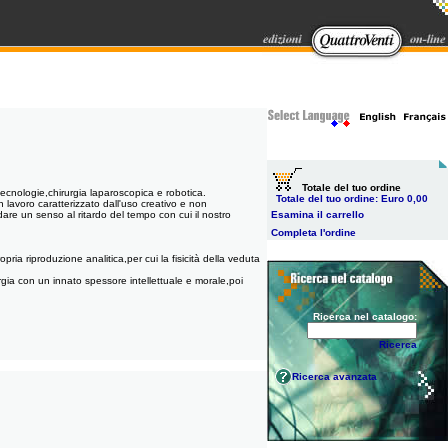
Totale del tuo ordine
tecnologie,chirurgia laparoscopica e robotica.
Totale del tuo ordine:
Euro 0,00
un lavoro caratterizzato dall'uso creativo e non
dare un senso al ritardo del tempo con cui il nostro
Esamina il carrello
Completa l'ordine
ria riproduzione analitica,per cui la fisicità della veduta
rgia con un innato spessore intellettuale e morale,poi
Ricerca nel catalogo:
Ricerca
Ricerca avanzata