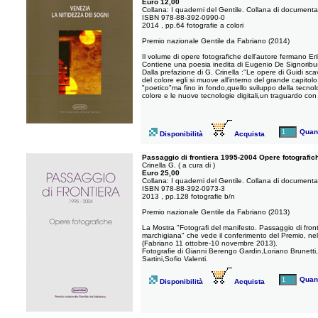
Euro 12,00
Collana: I quaderni del Gentile. Collana di documentaz
ISBN 978-88-392-0990-0
2014 , pp.64 fotografie a colori
Premio nazionale Gentile da Fabriano (2014)
Il volume di opere fotografiche dell'autore fermano Eri
Contiene una poesia inedita di Eugenio De Signoribus 
Dalla prefazione di G. Crinella :"Le opere di Guidi sca
del colore egli si muove all'interno del grande capitol
"poetico"ma fino in fondo,quello sviluppo della tecno
colore e le nuove tecnologie digitali,un traguardo con 
Quant
Disponibilità
Acquista
Passaggio di frontiera 1995-2004 Opere fotografic
Crinella G. ( a cura di )
Euro 25,00
Collana: I quaderni del Gentile. Collana di documentaz
ISBN 978-88-392-0973-3
2013 , pp.128 fotografie b/n
Premio nazionale Gentile da Fabriano (2013)
La Mostra "Fotografi del manifesto. Passaggio di fron
marchigiana" che vede il conferimento del Premio, nel 201
(Fabriano 11 ottobre-10 novembre 2013).
Fotografie di Gianni Berengo Gardin,Loriano Brunetti,
Sartini,Sofio Valenti.
Quant
Disponibilità
Acquista