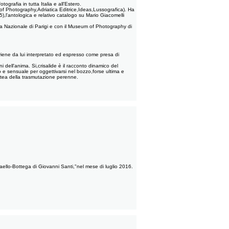
ografia in tutta Italia e all'Estero.
 of Photography,Adriatica Editrice,Ideas,Lussografica). Ha
),l'antologica e relativo catalogo su Mario Giacomelli
oteca Nazionale di Parigi e con il Museum of Photography di
viene da lui interpretato ed espresso come presa di
i dell'anima. Si,crisalide è il racconto dinamico del
vo e sensuale per oggettivarsi nel bozzo,forse ultima e
litea della trasmutazione perenne.
aello-Bottega di Giovanni Santi,"nel mese di luglio 2016.