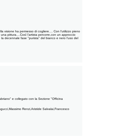
la visione ha permesso di cogliere.... Con l'utilizzo pieno
 una pittura....Così l'artista percorre,con un approccio
la decennale fase "purista" del bianco e nero l'uso del
briano" e collegato con la Sezione "Officina
engucci,Massimo Renzi,Aristide Salvalai,Francesco