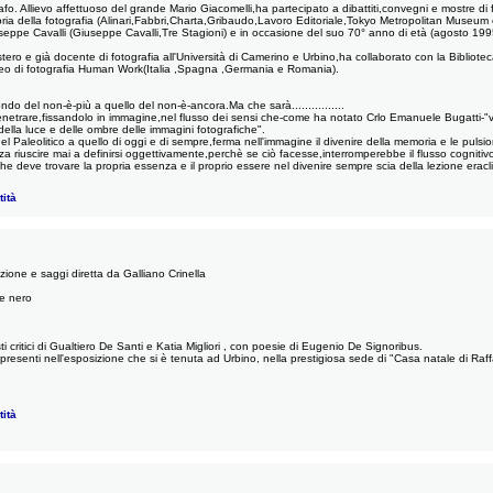
afo. Allievo affettuoso del grande Mario Giacomelli,ha partecipato a dibattiti,convegni e mostre di fot
toria della fotografia (Alinari,Fabbri,Charta,Gribaudo,Lavoro Editoriale,Tokyo Metropolitan Museum
seppe Cavalli (Giuseppe Cavalli,Tre Stagioni) e in occasione del suo 70° anno di età (agosto 1995
ll'estero e già docente di fotografia all'Università di Camerino e Urbino,ha collaborato con la Bibli
opeo di fotografia Human Work(Italia ,Spagna ,Germania e Romania).
ndo del non-è-più a quello del non-è-ancora.Ma che sarà................
i penetrare,fissandolo in immagine,nel flusso dei sensi che-come ha notato Crlo Emanuele Bugatti-"
della luce e delle ombre delle immagini fotografiche".
el Paleolitico a quello di oggi e di sempre,ferma nell'immagine il divenire della memoria e le pulsion
nza riuscire mai a definirsi oggettivamente,perchè se ciò facesse,interromperebbe il flusso cogniti
he deve trovare la propria essenza e il proprio essere nel divenire sempre scia della lezione erac
ità
ione e saggi diretta da Galliano Crinella
 e nero
sti critici di Gualtiero De Santi e Katia Migliori , con poesie di Eugenio De Signoribus.
resenti nell'esposizione che si è tenuta ad Urbino, nella prestigiosa sede di "Casa natale di Raff
ità