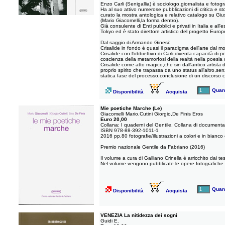
Enzo Carli (Senigallia) è sociologo,giornalista e fotogr
Ha al suo attivo numerose pubblicazioni di critica e s
curato la mostra antologica e relativo catalogo su Giu
(Mario Giacomelli,la forma dentro).
Già consulente di Enti pubblici e privati in Italia e a
Tokyo ed è stato direttore artistico del progetto Eur
Dal saggio di Armando Ginesi:
Crisalide in fondo è quasi il paradigma dell'arte dal mo
Crisalide con l'obbiettivo di Carli,diventa capacità d
coscienza della metamorfosi della realtà nella poesia 
Crisalide come atto magico,che sin dall'antico artista d
proprio spirito che trapassa da uno status all'altro,se
statica fase del processo,conclusione di un discorso c
Quant
Disponibilità
Acquista
Mie poetiche Marche (Le)
Giacomelli Mario,Cutini Giorgio,De Finis Eros
Euro 20,00
Collana: I quaderni del Gentile. Collana di documentaz
ISBN 978-88-392-1011-1
2016 pp.80 fotografie/illustrazioni a colori e in bianco
Premio nazionale Gentile da Fabriano (2016)
Il volume a cura di Galliano Crinella è arricchito dai te
Nel volume vengono pubblicate le opere fotografiche p
Quant
Disponibilità
Acquista
VENEZIA La nitidezza dei sogni
Guidi E.