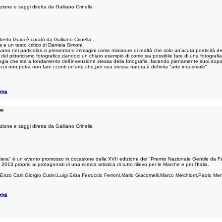
ione e saggi diretta da Galliano Crinella
berto Guidi è curato da Galliano Crinella .
e un testo critico di Daniela Simoni.
vano nei particolari,ci presentano immagini come miniature di realtà che solo un'acuta poeticità del
o del pittoricismo fotografico,dandoci un chiaro esempio di come sia possibile fare di una fotografia
logia che sta a fondamento dell'invenzione stessa della fotografia ,facendo pienamente suoi,dopo 
cui non potrà non fare i conti un'arte che,per sua stessa natura,è definita "arte industriale".
ità
he
ione e saggi diretta da Galliano Crinella
tiera" è un evento promosso in occasione della XVII edizione del "Premio Nazionale Gentile da Fa
3,proprio ai protagonisti di una ricerca artistica di tutto rilievo per le Marche e per l'Italia.
Enzo Carli,Giorgio Cutini,Luigi Erba,Ferruccio Ferroni,Mario Giacomelli,Marco Melchiorri,Paolo M
ità