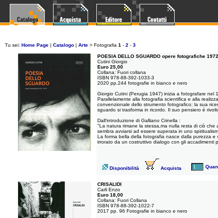
Tu sei:
Home Page
|
Catalogo
|
Arte
>
Fotografia
1
-
2
-
3
POESIA DELLO SGUARDO opere fotografiche 1972
Cutini Giorgio
Euro 25,00
Collana: Fuori collana
ISBN 978-88-392-1033-3
2020 pp.244 fotografie in bianco e nero
Giorgio Cutini (Perugia 1947) inizia a fotografare nel 
Parallelamente alla fotografia scientifica e alla realiz
convenzionale dello strumento fotografico; la sua ricer
sguardo si trasforma in ricordo. Il suo pensiero è rivo
Dall'introduzione di Galliano Crinella :
"La natura rimane la stessa,ma nulla resta di ciò che a
sembra avviarsi ad essere superata in uno spiritualismo
La forma bella della fotografia nasce dalla purezza e 
irrorato da un costruttivo dialogo con gli accadimenti pi
Quant
Disponibilità
Acquista
CRISALIDI
Carli Enzo
Euro 18,00
Collana: Fuori Collana
ISBN 978-88-392-1022-7
2017 pp. 96 Fotografie in bianco e nero