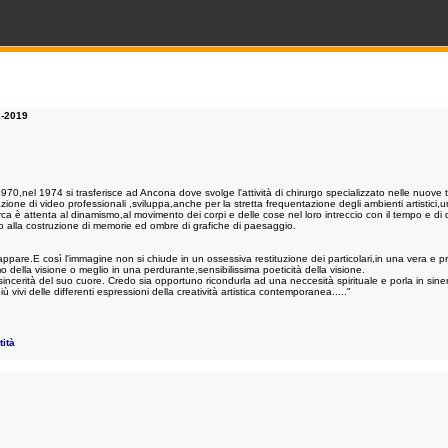
-2019
1970,nel 1974 si trasferisce ad Ancona dove svolge l'attività di chirurgo specializzato nelle nuove 
zazione di video professionali ,sviluppa,anche per la stretta frequentazione degli ambienti artistici,
ca è attenta al dinamismo,al movimento dei corpi e delle cose nel loro intreccio con il tempo e di 
lto alla costruzione di memorie ed ombre di grafiche di paesaggio.
ppare.E così l'immagine non si chiude in un ossessiva restituzione dei particolari,in una vera e prop
 della visione o meglio in una perdurante,sensibilissima poeticità della visione.
sincerità del suo cuore. Credo sia opportuno ricondurla ad una neccesità spirituale e porla in sine
ù vivi delle differenti espressioni della creatività artistica contemporanea....."
ità