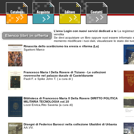
L'area Login con nuovi servizi dedicati a te
La registrazi
vendita
Se devi acquistare un libro oppure vuoi essere informato su
momento modificare i tuoi dati, visualizzare lo stato dei tuoi
Rinascita dello scetticismo tra eresia e riforma (La)
Sgattoni Marco
Francesco Maria I Della Rovere di Tiziano - Le collezioni
roveresche nel palazzo ducale di Casteldurante
Paoli F. e Spike John T. ( a cura di )
Biblioteca di Francesco Maria II Della Rovere DIRITTO POLITICA
MILITARIA TECNOLOGIA vol.10
Lozzi Enrica,Rito Saveria (a cura di)
Disegni di Federico Barocci nella collezione Ubaldini di Urbania
AA.VV.