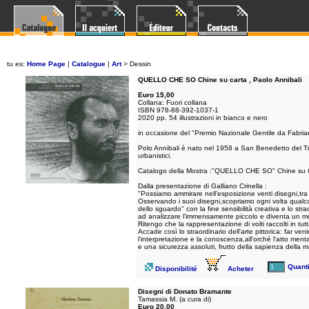
tu es:
Home Page
|
Catalogue
|
Art
>
Dessin
QUELLO CHE SO Chine su carta , Paolo Annibali
Euro 15,00
Collana: Fuori collana
ISBN 978-88-392-1037-1
2020 pp. 54 illustrazioni in bianco e nero
in occasione del "Premio Nazionale Gentile da Fabri
Polo Annibali è nato nel 1958 a San Benedetto del Tr
urbanistici.
Catalogo della Mostra :"QUELLO CHE SO" Chine su 
Dalla presentazione di Galliano Crinella :
"Possiamo ammirare nell'esposizione venti disegni,tra
Osservando i suoi disegni,scopriamo ogni volta qualcosa
dello sguardo" con la fine sensibilità creativa e lo st
ad analizzare l'immensamente piccolo e diventa un mo
Ritengo che la rappresentazione di volti raccolti in tut
Accade così lo straordinario dell'arte pittorica: far ven
l'interpretazione e la conoscenza,all'orché l'atto ment
e una sicurezza assoluti, frutto della sapienza della m
Quanti
Disponibilité
Acheter
Disegni di Donato Bramante
Tamassia M. (a cura di)
Euro 20,00