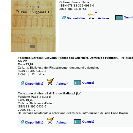
Collana: Fuori collana
ISBN 978-88-392-0987-0
2014, pp. 88, ill. 63
Quanti
Disponibilité
Acheter
Federico Barocci, Giovanni Francesco Guerrieri, Domenico Peruzzini. Tre diseg
AA.VV.
Euro 25,82
Collana: Biblioteca del Rinascimento, documenti e ricerche.
ISBN 88-392-0313-3
1994, pp. 208, ill. 76
Quantité
Disponibilité
Acheter
Collezione di disegni di Enrico Galluppi (La)
Feliciano Paoli, a cura di
Euro 10,33
Collana: Biblioteca d'arte
ISBN 88-392-0436-9
2000, pp. 72
Da raccolta amatoriale a collezione del museo, introduzione di Gian Carlo Bojani
Quantité
Disponibilité
Acheter