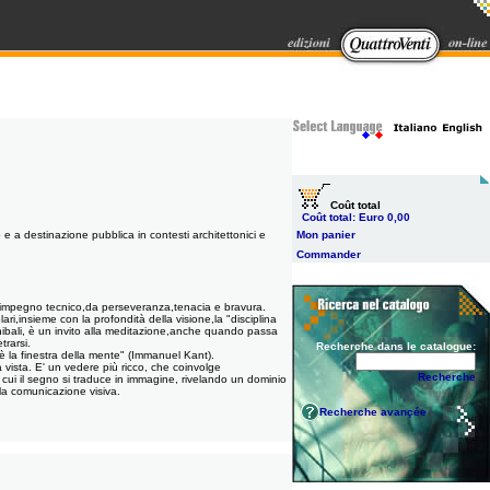
Coût total
Coût total:
Euro 0,00
a destinazione pubblica in contesti architettonici e
Mon panier
Commander
te impegno tecnico,da perseveranza,tenacia e bravura.
ri,insieme con la profondità della visione,la "disciplina
 Annibali, è un invito alla meditazione,anche quando passa
rarsi.
Recherche dans le catalogue:
o è la finestra della mente" (Immanuel Kant).
ma vista. E' un vedere più ricco, che coinvolge
Recherche
n cui il segno si traduce in immagine, rivelando un dominio
lla comunicazione visiva.
Recherche avançée