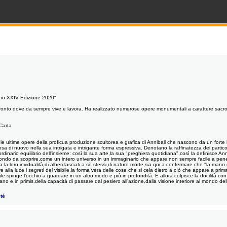
ano XXIV Edizione 2020"
onto dove da sempre vive e lavora. Ha realizzato numerose opere monumentali a carattere sacro e 
Carta
 le ultime opere della proficua produzione scultorea e grafica di Annibali che nascono da un for
 di nuovo nella sua intrigata e intrigante forma espressiva. Denotano la raffinatezza dei particola
raordinario equilibrio dell'insieme: così la sua arte,la sua "preghiera quotidiana",così la definisce
ndo da scoprire,come un intero universo,in un immaginario che appare non sempre facile a penet
ta la loro invidualità,di alberi lasciati a sè stessi,di nature morte,sia qui a confermare che "la man
ire alla luce i segreti del visibile,la forma vera delle cose che si cela dietro a cìò che appare a pri
ale spinge l'occhio a guardare in un altro modo e più in profondità. E allora colpisce la docilità co
ano e,in primis,della capacità di passare dal pesiero all'azione,dalla visione interiore al mondo de
té